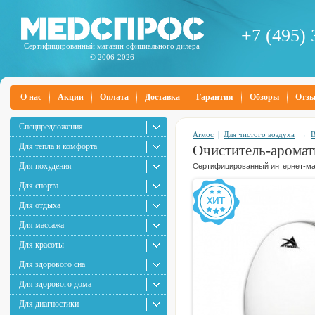
+7 (495) 
Сертифицированный магазин официального дилера
© 2006-2026
О нас
Акции
Оплата
Доставка
Гарантия
Обзоры
Отз
Спецпредложения
Атмос
|
Для чистого воздуха
→
В
Для тепла и комфорта
Очиститель-аромат
Для похудения
Сертифицированный интернет-маг
Для спорта
Для отдыха
Для массажа
Для красоты
Для здорового сна
Для здорового дома
Для диагностики