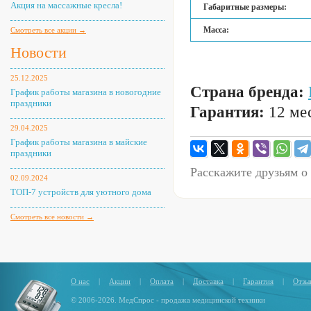
Акция на массажные кресла!
Габаритные размеры:
Масса:
Смотреть все акции →
Новости
25.12.2025
Страна бренда:
График работы магазина в новогодние
праздники
Гарантия:
12 мес
29.04.2025
График работы магазина в майские
праздники
Расскажите друзьям о
02.09.2024
ТОП-7 устройств для уютного дома
Смотреть все новости →
О нас
|
Акции
|
Оплата
|
Доставка
|
Гарантия
|
Отзы
© 2006-2026. МедСпрос - продажа медицинской техники