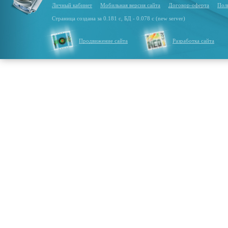
Личный кабинет
Мобильная версия сайта
Договор-оферта
Пол
Страница создана за 0.181 с, БД - 0.078 с (new server)
Продвижение сайта
Разработка сайта