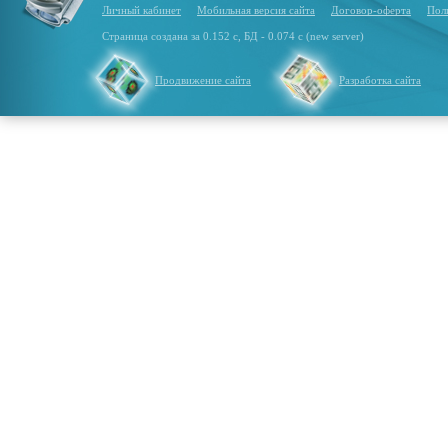
Личный кабинет
Мобильная версия сайта
Договор-оферта
Пол
Страница создана за 0.152 с, БД - 0.074 с (new server)
Продвижение сайта
Разработка сайта