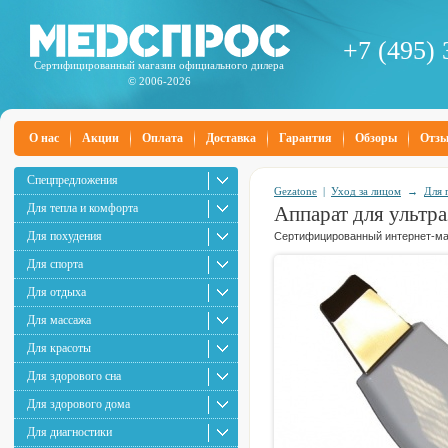
+7 (495) 
Сертифицированный магазин официального дилера
© 2006-2026
О нас
Акции
Оплата
Доставка
Гарантия
Обзоры
Отз
Спецпредложения
Gezatone
|
Уход за лицом
→
Для 
Для тепла и комфорта
Аппарат для ультр
Для похудения
Сертифицированный интернет-маг
Для спорта
Для отдыха
Для массажа
Для красоты
Для здорового сна
Для здорового дома
Для диагностики