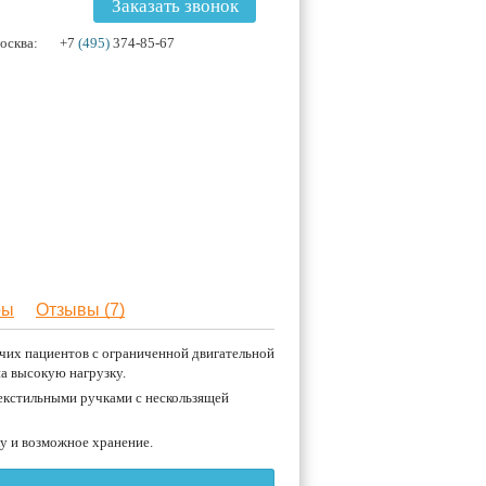
Заказать звонок
осква:
+7
(495)
374-85-67
ры
Отзывы (7)
ачих пациентов с ограниченной двигательной
а высокую нагрузку.
текстильными ручками с нескользящей
у и возможное хранение.