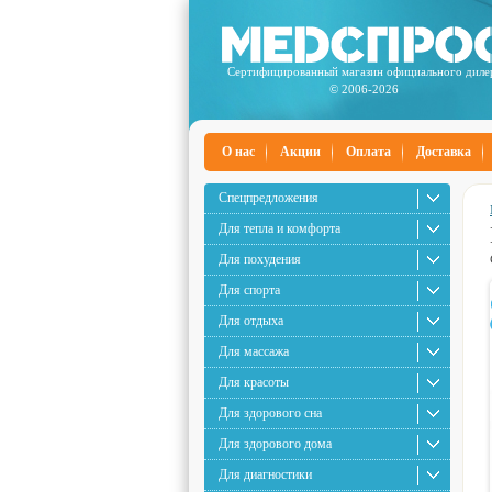
Сертифицированный магазин официального диле
© 2006-2026
О нас
Акции
Оплата
Доставка
Спецпредложения
Для тепла и комфорта
Для похудения
Для спорта
Для отдыха
Для массажа
Для красоты
Для здорового сна
Для здорового дома
Для диагностики