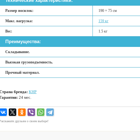
Технические характеристики:
Размер носилок:
190 × 75 см
Макс. нагрузка:
159 кг
Вес:
1.5 кг
Преимущества:
Складывание.
Высокая грузоподъемность.
Прочный материал.
Страна бренда:
КНР
Гарантия:
24 мес.
Расскажите друзьям о своем выборе!