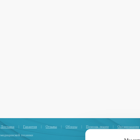
Доставка
|
Гарантия
|
Отзывы
|
Обзоры
|
Помощь людям
|
Организациям
 медицинской техники