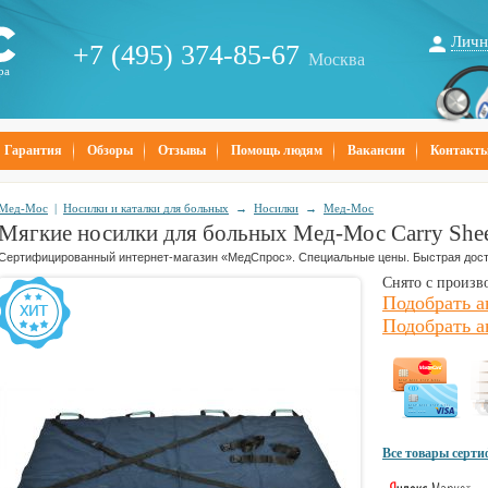
Личн
+7 (495) 374-85-67
Москва
ра
Гарантия
Обзоры
Отзывы
Помощь людям
Вакансии
Контакт
Мед-Мос
|
Носилки и каталки для больных
→
Носилки
→
Мед-Мос
Мягкие носилки для больных Мед-Мос Carry She
Сертифицированный интернет-магазин «МедСпрос». Специальные цены. Быстрая дост
Снято с произв
Подобрать 
Подобрать а
Все товары серт