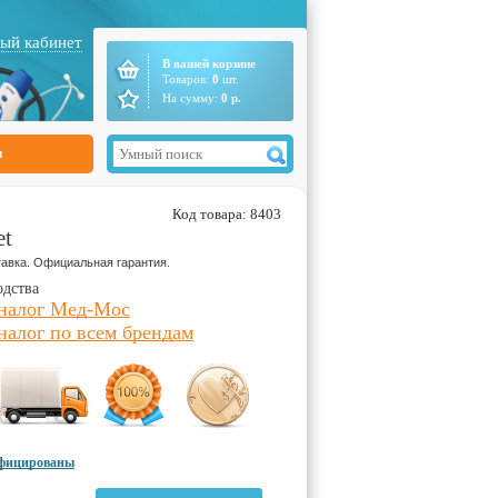
ый кабинет
В вашей корзине
Товаров:
0
шт.
На сумму:
0
р.
ы
Код товара: 8403
et
авка. Официальная гарантия.
одства
аналог Мед-Мос
налог по всем брендам
ифицированы