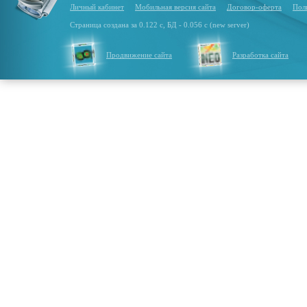
Личный кабинет
Мобильная версия сайта
Договор-оферта
Пол
Страница создана за 0.122 с, БД - 0.056 с (new server)
Продвижение сайта
Разработка сайта