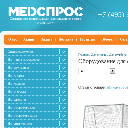
+7 (495) 
Сертифицированный магазин официального дилера
© 2006-2026
О нас
Акции
Оплата
Доставка
Гарантия
Обзоры
Отз
Спецпредложения
Главная
/
Для спорта
/
Для футбола
Для тепла и комфорта
Оборудование для ф
Для похудения
Все
Для спорта
Для отдыха
Отзыв о товаре:
Мини-ворот
Для массажа
Для красоты
Для здорового сна
Для здорового дома
Для диагностики