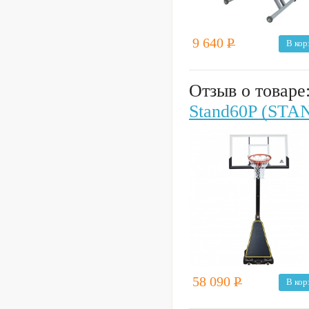
9 640
Р
В кор
Отзыв о товаре
Stand60P (STA
58 090
Р
В кор