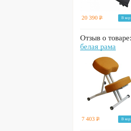
20 390
Р
В кор
Отзыв о товаре
белая рама
7 403
Р
В кор