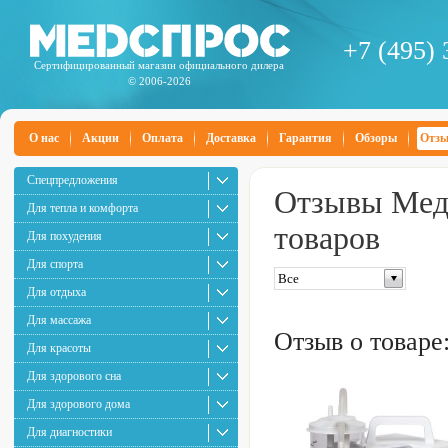
+7 (495) 
Сертифицированный магазин официального дилера
© 2006-2026
О нас
Акции
Оплата
Доставка
Гарантия
Обзоры
Отз
Спецпредложения
Отзывы Медс
Для тепла и комфорта
товаров
Для похудения
Для спорта
Все
Для отдыха
Для массажа
Отзыв о товаре
Для красоты
Для здорового сна
Для здорового дома
Для диагностики