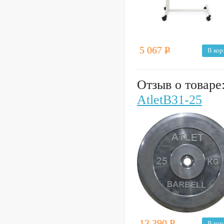
5 067
Р
В кор
Отзыв о товаре
AtletB31-25
13 390
Р
В кор