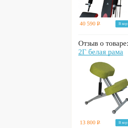
40 590
Р
В кор
Отзыв о товаре
2Г белая рама
13 800
Р
В кор