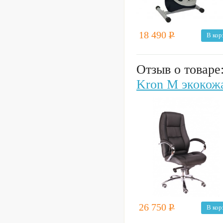
18 490
Р
В кор
Отзыв о товаре
Kron M экокож
26 750
Р
В кор