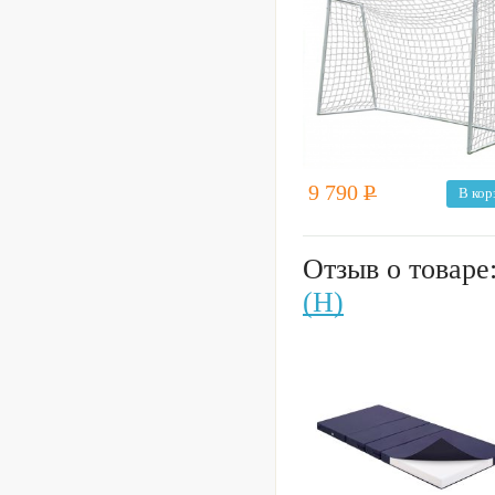
9 790
Р
В кор
Отзыв о товаре
(Н)