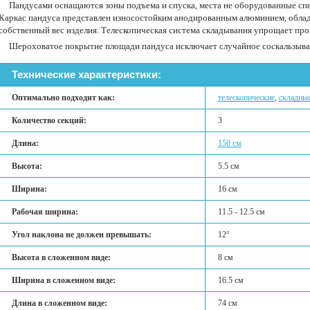
Пандусами оснащаются зоны подъема и спуска, места не оборудованные с
Каркас пандуса представлен износостойким анодированным алюминием, об
собственный вес изделия. Телескопическая система складывания упрощает про
Шероховатое покрытие площади пандуса исключает случайное соскальзыван
Технические характеристики:
Оптимально подходит как:
телескопические
,
складны
Количество секций:
3
Длина:
150 см
Высота:
5.5 см
Ширина:
16 см
Рабочая ширина:
11.5 - 12.5 см
Угол наклона не должен превышать:
12°
Высота в сложенном виде:
8 см
Ширина в сложенном виде:
16.5 см
Длина в сложенном виде:
74 см