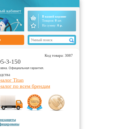
ый кабинет
В вашей корзине
Товаров:
0
шт.
На сумму:
0
р.
ы
Код товара: 3087
05-3-150
авка. Официальная гарантия.
одства
налог Titan
налог по всем брендам
соцзащиты
ифицированы