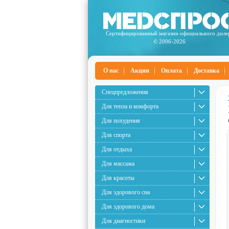
Сертифицированный магазин официального диле
© 2006-2026
О нас
Акции
Оплата
Доставка
Спецпредложения
Для тепла и комфорта
Для похудения
Для спорта
Для отдыха
Для массажа
Для красоты
Для здорового сна
Для здорового дома
Для диагностики