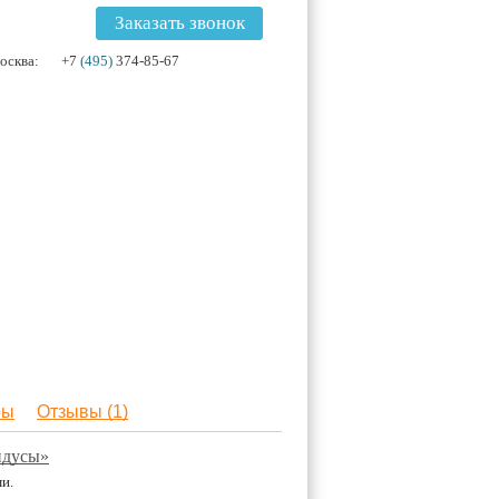
Заказать звонок
осква:
+7
(495)
374-85-67
ры
Отзывы (1)
ндусы»
и.