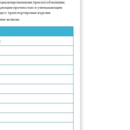
пециализированными приспособлениями.
ладающим прочностью и уменьшающим
цесс транспортировки изделия.
ие коляски.
е