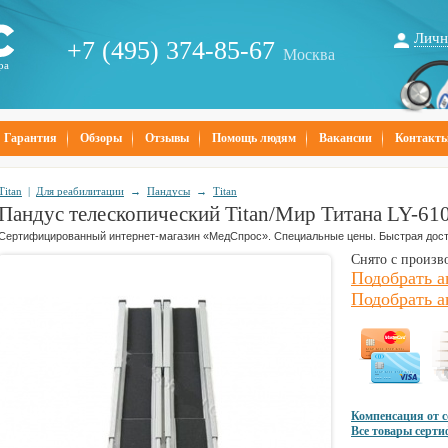
Личн
+7 (495) 374-85-67
Москва
ра
Гарантия
Обзоры
Отзывы
Помощь людям
Вакансии
Контакт
Titan
|
Для реабилитации
→
Пандусы
→
Titan
Пандус телескопический Titan/Мир Титана LY-61
Сертифицированный интернет-магазин «МедСпрос». Специальные цены. Быстрая дост
Снято с произв
Подобрать а
Подобрать а
Компенсация от 
Все товары серт