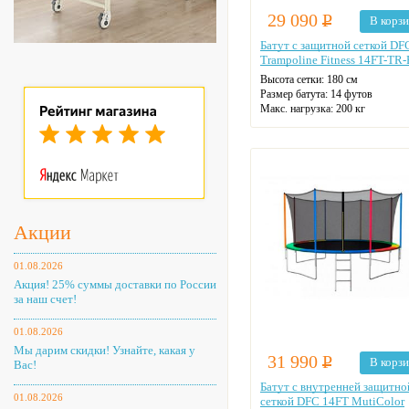
29 090
Р
В корз
Батут с защитной сеткой DF
Trampoline Fitness 14FT-TR-
Высота сетки: 180 см
Размер батута: 14 футов
Макс. нагрузка: 200 кг
Диаметр: 427 см
Цвет: синий
Акции
01.08.2026
Акция! 25% суммы доставки по России
за наш счет!
01.08.2026
Мы дарим скидки! Узнайте, какая у
31 990
Р
В корз
Вас!
Батут с внутренней защитно
01.08.2026
сеткой DFC 14FT MutiColor