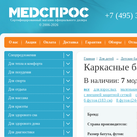
+7 (495) 
Сертифицированный магазин официального дилера
© 2006-2026
О нас
Акции
Оплата
Доставка
Гарантия
Обзоры
Отз
Спецпредложения
Главная
|
Для детей
→
Детские б
Для тепла и комфорта
Каркасные б
Для похудения
В наличии:
7
мод
Для спорта
все
для взрослых
маленьки
Для отдыха
с внешней защитной сеткой
Для массажа
6 футов (183 см)
8 футов (24
Для красоты
Бренд:
Для здорового сна
Для здорового дома
Страна производителя:
Для диагностики
Размер батута, футов: