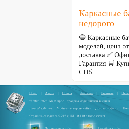
Цвет: зеленый
Каркасные б
недорого
🔵 Каркасные ба
моделей, цена о
доставка ✅ Офи
Гарантия 🛒 Куп
СПб!
О нас
|
Акции
|
Оплата
|
Доставка
|
Гарантия
|
Отзы
© 2006-2026. МедСпрос - продажа медицинской техники
Личный кабинет
Мобильная версия сайта
Договор-оферта
Пол
Страница создана за 0.216 с, БД - 0.140 с (new server)
Продвижение сайта
Разработка сайта