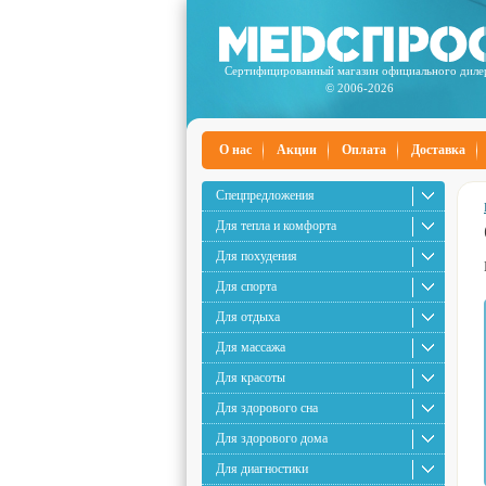
Сертифицированный магазин официального диле
© 2006-2026
О нас
Акции
Оплата
Доставка
Спецпредложения
Для тепла и комфорта
Для похудения
Для спорта
Для отдыха
Для массажа
Для красоты
Для здорового сна
Для здорового дома
Для диагностики