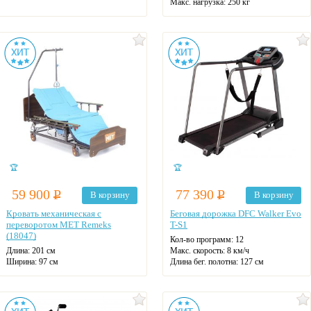
Макс. нагрузка: 250 кг
Количество секций: 4
Материал каркаса: сталь
Материал ложа: пластик
На колесах
Регулировка высоты
Цвет: белый
🏆
🏆
59 900
Р
77 390
Р
В корзину
В корзину
Кровать механическая с
Беговая дорожка DFC Walker Evo
переворотом MET Remeks
T-S1
(18047)
Кол-во программ: 12
Длина: 201 см
Макс. скорость: 8 км/ч
Ширина: 97 см
Длина бег. полотна: 127 см
Макс. нагрузка: 200 кг
Ширина бег. полотна: 43 см
Количество секций: 4
Макс. нагрузка: 130 кг
Туалетное устройство
Датчики пульса
Кардиокресло
Регулировка угла наклона