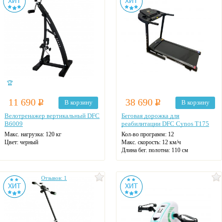
Матрас в комплекте: обычный
Цвет: черный
Материал каркаса: сталь/ЛДСП
Материал ложа: сталь
На колесах
Цвет: венге
🏆
11 690
Р
38 690
Р
В корзину
В корзину
Велотренажер вертикальный DFC
Беговая дорожка для
B6009
реабилитации DFC Cynos T175
Макс. нагрузка: 120 кг
Кол-во программ: 12
Цвет: черный
Макс. скорость: 12 км/ч
Длина бег. полотна: 110 см
Ширина бег. полотна: 40 см
Макс. нагрузка: 110 кг
Датчики пульса
Отзывов: 1
Регулировка угла наклона
Цвет: черный