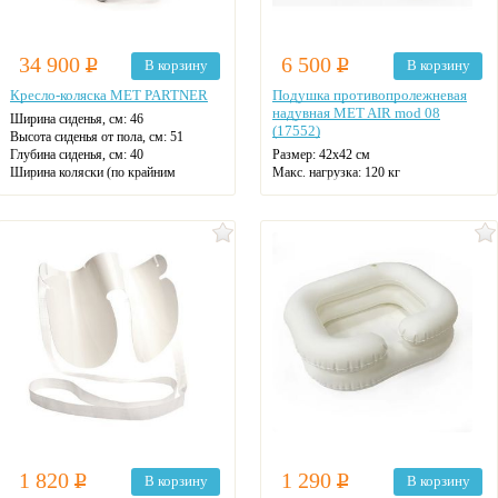
34 900
Р
6 500
Р
В корзину
В корзину
Кресло-коляска MET PARTNER
Подушка противопролежневая
надувная MET AIR mod 08
Ширина сиденья, см:
46
(17552)
Высота сиденья от пола, см:
51
Глубина сиденья, см:
40
Размер: 42х42 см
Ширина коляски (по крайним
Макс. нагрузка: 120 кг
точкам), см:
66
Длина коляски (по крайним точкам),
см:
126
Высота коляски (по крайним точкам),
см:
119
1 820
Р
1 290
Р
В корзину
В корзину