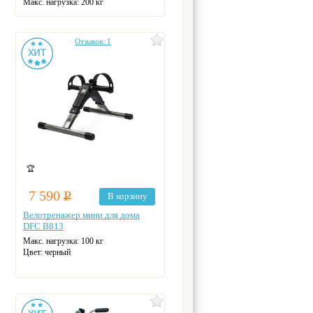
Макс. нагрузка: 200 кг
Количество секций: 1
Материал каркаса: сталь
Материал ложа: сталь
Отзывов: 1
Цвет: коричневый
🏆
7 590
Р
В корзину
Велотренажер мини для дома
DFC B813
Макс. нагрузка: 100 кг
Цвет: черный