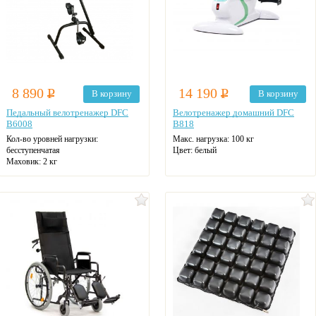
8 890
Р
14 190
Р
В корзину
В корзину
Педальный велотренажер DFC
Велотренажер домашний DFC
B6008
B818
Кол-во уровней нагрузки:
Макс. нагрузка: 100 кг
бесступенчатая
Цвет: белый
Маховик: 2 кг
Макс. нагрузка: 100 кг
Цвет: черный