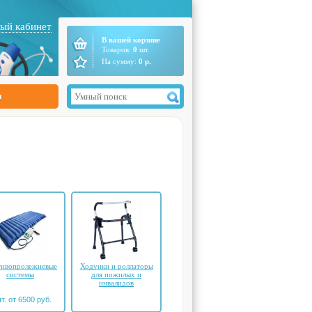
ый кабинет
В вашей корзине
Товаров:
0
шт.
На сумму:
0
р.
ы
ивопролежневые
Ходунки и роллаторы
системы
для пожилых и
инвалидов
т. от 6500 руб.