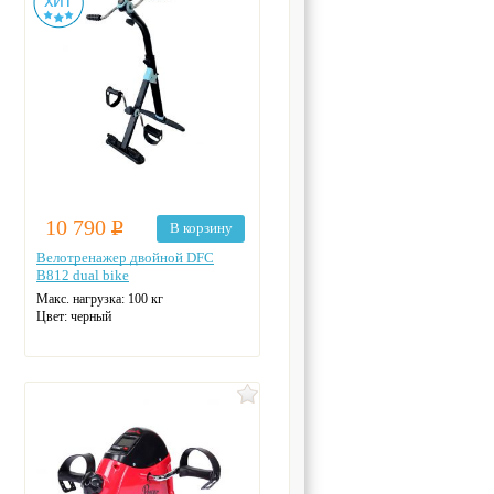
10 790
Р
В корзину
Велотренажер двойной DFC
B812 dual bike
Макс. нагрузка: 100 кг
Цвет: черный