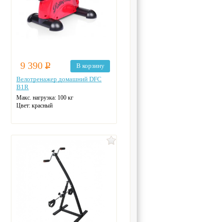
9 390
Р
В корзину
Велотренажер домашний DFC
B1R
Макс. нагрузка: 100 кг
Цвет: красный