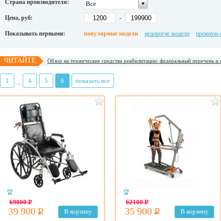
Страна производителя:
Все
Цена, руб:
-
Показывать первыми:
популярные модели
недорогие модели
премиум-
ЧИТАЙТЕ
Обзор на технические средства реабилитации: федеральный перечень и
1
4
5
6
показать все
...
🏆
🏆
69000
Р
62100
Р
39 900
Р
35 900
Р
В корзину
В корзину