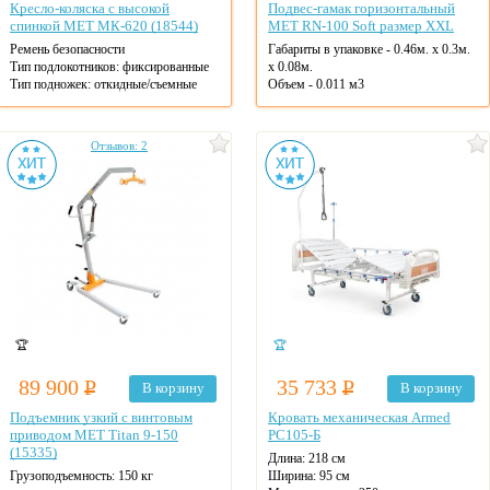
Кресло-коляска с высокой
Подвес-гамак горизонтальный
спинкой MET МК-620 (18544)
MET RN-100 Soft размер XXL
Ремень безопасности
Габариты в упаковке - 0.46м. x 0.3м.
Тип подлокотников: фиксированные
x 0.08м.
Тип подножек: откидные/съемные
Объем - 0.011 м3
Ширина сиденья: 48 см
Макс. нагрузка: 130 кг
Материал рамы: сталь
Отзывов: 2
Тип колес: литые
Ручки для толкания
Цвет: черный
Цвет рамы: хром
🏆
🏆
89 900
Р
35 733
Р
В корзину
В корзину
Подъемник узкий с винтовым
Кровать механическая Armed
приводом MET Titan 9-150
РС105-Б
(15335)
Длина: 218 см
Грузоподъемность: 150 кг
Ширина: 95 см