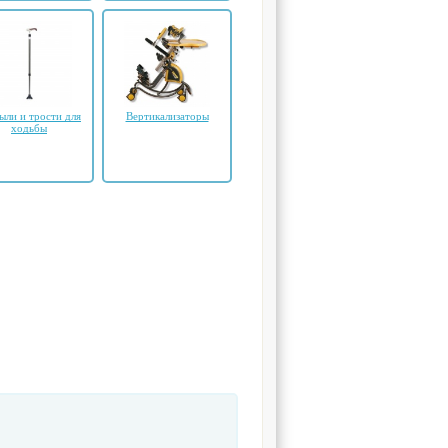
ыли и трости для
Вертикализаторы
ходьбы