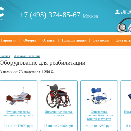
Личн
+7 (495) 374-85-67
Москва
ра
Гарантия
Обзоры
Отзывы
Помощь людям
Вакансии
Контакт
Главная
|
Для реабилитации
Оборудование для реабилитации
В наличии:
73
модели от
1 250
Р
.
Функциональные
Инвалидные кресла-
Санитарные
Прот
медицинские кровати
коляски
приспособления для
ванной и туалета
21 шт. от 17990 руб.
15 шт. от 24900 руб.
4 шт. от 1250 руб.
5 ш