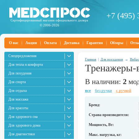
+7 (495) 
Сертифицированный магазин официального дилера
© 2006-2026
О нас
Акции
Оплата
Доставка
Гарантия
Обзоры
Отз
Спецпредложения
Главная
|
Для похудения
→
Вибр
Для тепла и комфорта
Тренажеры-
Для похудения
В наличии:
2
мод
Для спорта
все
без ручки
с ручкой
Для отдыха
Для массажа
Бренд:
Для красоты
Страна производителя:
Для здорового сна
Мощность, Вт:
Для здорового дома
Для диагностики
Макс. нагрузка, кг: