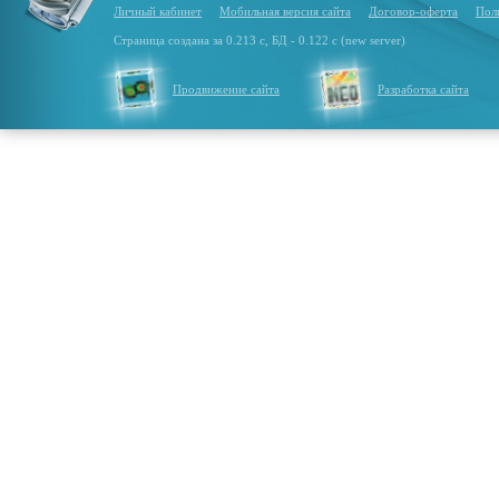
Личный кабинет
Мобильная версия сайта
Договор-оферта
Пол
Страница создана за 0.213 с, БД - 0.122 с (new server)
Продвижение сайта
Разработка сайта