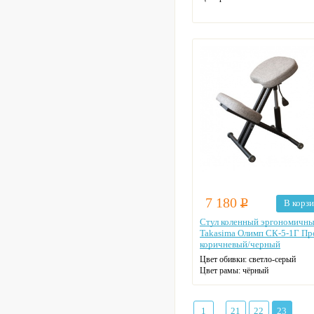
7 180
Р
В корз
Стул коленный эргономичн
Takasima Олимп СК-5-1Г П
коричневый/черный
Цвет обивки: светло-серый
Цвет рамы: чёрный
1
21
22
23
...