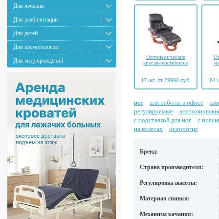
Для лечения
Для реабилитации
Для детей
Для косметологии
Ортопедические
О
Для медучреждений
кресла-реклайнеры
к
17 шт. от 29990 руб.
84 
все
для работы в офисе
для
регулируемые
анатомически
с подставкой для ног
с пояс
на колесах
недорогие
Бренд:
Страна производителя:
Регулировка высоты:
Материал спинки:
Механизм качания: