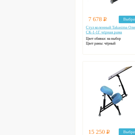
7 678
Р
Выбра
Стул коленный Takasima Ол
СК-1-1Г чёрная рама
Цвет обивки: на выбор
Цвет рамы: чёрный
15 250
Р
Выбра