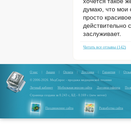
хочется такое ж
думаю, что мои 
просто красивое
действительно с
заслуживает.
Читать все отзывы (142)
О нас
|
Акции
|
Оплата
|
Доставка
|
Гарантия
|
Отзы
© 2006-2026. МедСпрос - продажа медицинской техники
Личный кабинет
Мобильная версия сайта
Договор-оферта
Пол
Страница создана за 0.243 с, БД - 0.169 с (new server)
Продвижение сайта
Разработка сайта