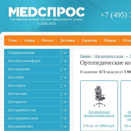
+7 (495) 
Сертифицированный магазин официального дилера
© 2006-2026
О нас
Акции
Оплата
Доставка
Гарантия
Обзоры
Отз
Спецпредложения
Главная
|
Для здорового дома
→
Для тепла и комфорта
Ортопедические ко
Для похудения
В наличии:
673
модели от
5 9
Для спорта
Для отдыха
Для массажа
Для красоты
Для здорового сна
Эргономичные
О
компьютерные кресла
комп
Для здорового дома
дл
178 шт. от 16800 руб.
91 ш
Для диагностики