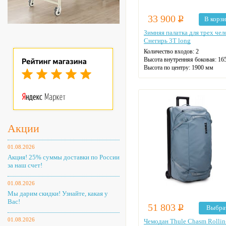
33 900
Р
В корз
Зимняя палатка для трех чел
Снегирь 3Т long
Количество входов:
2
Высота внутренняя боковая:
16
Высота по центру:
1900 мм
Акции
01.08.2026
Акция! 25% суммы доставки по России
за наш счет!
01.08.2026
Мы дарим скидки! Узнайте, какая у
Вас!
51 803
Р
Выбра
01.08.2026
Чемодан Thule Chasm Rollin