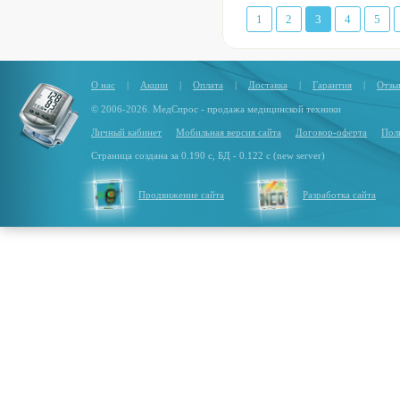
1
2
3
4
5
О нас
|
Акции
|
Оплата
|
Доставка
|
Гарантия
|
Отзы
© 2006-2026. МедСпрос - продажа медицинской техники
Личный кабинет
Мобильная версия сайта
Договор-оферта
Пол
Страница создана за 0.190 с, БД - 0.122 с (new server)
Продвижение сайта
Разработка сайта