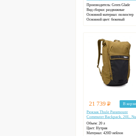
Производитель:
Green Glade
Вид сборки:
раздвижные
Основной материал:
полиэстер
Основной цвет:
бежевый
Размер:
3,65х3,65х3,65 м
Высота:
2,29 м
Вес нетто:
10,5 кг
21 739
Р
В корз
Рюкзак Thule Paramount
Commuter Backpack, 20L, Nu
Объем:
20 л
Цвет:
Нутрия
Материал:
420D нейлон