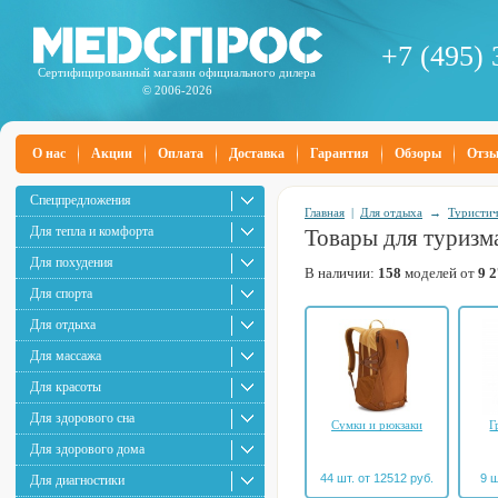
+7 (495) 
Сертифицированный магазин официального дилера
© 2006-2026
О нас
Акции
Оплата
Доставка
Гарантия
Обзоры
Отз
Спецпредложения
Главная
|
Для отдыха
→
Туристич
Для тепла и комфорта
Товары для туризм
Для похудения
В наличии:
158
моделей от
9 
Для спорта
Для отдыха
Для массажа
Для красоты
Для здорового сна
Сумки и рюкзаки
Г
Для здорового дома
44 шт. от 12512 руб.
9 ш
Для диагностики