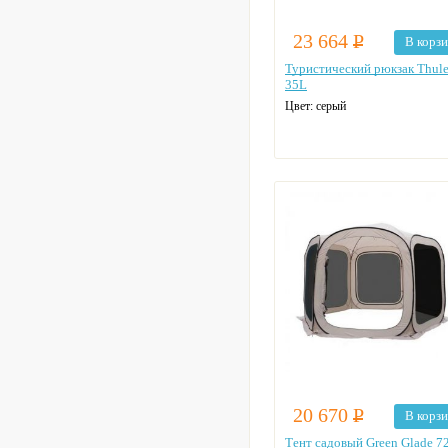
23 664
Р
В корз
Туристический рюкзак Thule 
35L
Цвет: серый
20 670
Р
В корз
Тент садовый Green Glade 7