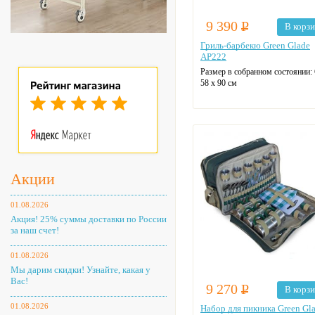
9 390
Р
В корз
Гриль-барбекю Green Glade
AP222
Размер в собранном состоянии:
58 х 90 см
Акции
01.08.2026
Акция! 25% суммы доставки по России
за наш счет!
01.08.2026
Мы дарим скидки! Узнайте, какая у
Вас!
9 270
Р
В корз
01.08.2026
Набор для пикника Green Gl