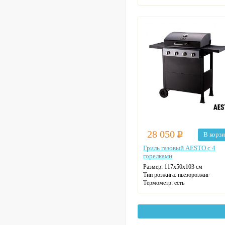
28 050
Р
В корз
Гриль газовый AESTO с 4
горелками
Размер:
117х50х103 см
Тип розжига:
пьезорозжиг
Термометр:
есть