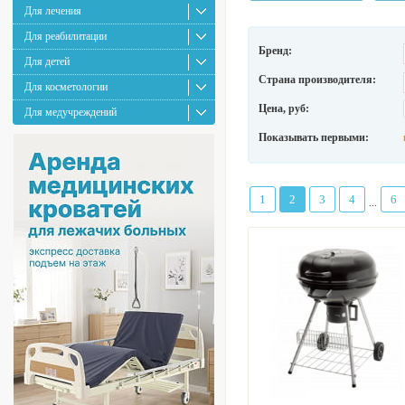
Для лечения
Для реабилитации
Бренд:
Для детей
Страна производителя:
Для косметологии
Цена, руб:
Для медучреждений
Показывать первыми:
1
2
3
4
6
...