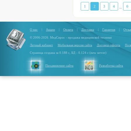
1
2
3
4
6
...
О нас
|
Акции
|
Оплата
|
Доставка
|
Гарантия
|
Отзы
© 2006-2026. МедСпрос - продажа медицинской техники
Личный кабинет
Мобильная версия сайта
Договор-оферта
Пол
Страница создана за 0.188 с, БД - 0.124 с (new server)
Продвижение сайта
Разработка сайта