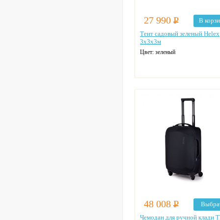
27 990
Р
В корз
Тент садовый зеленый Helex
3x3х3м
Цвет: зеленый
48 008
Р
Выбра
Чемодан для ручной клади T