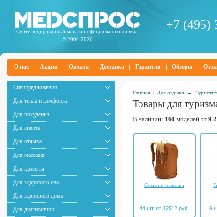
+7 (495) 
Сертифицированный магазин официального дилера
© 2006-2026
О нас
Акции
Оплата
Доставка
Гарантия
Обзоры
Отз
Спецпредложения
Главная
|
Для отдыха
→
Туристич
Для тепла и комфорта
Товары для туризм
Для похудения
В наличии:
160
моделей от
9 
Для спорта
Для отдыха
Для массажа
Для красоты
Для здорового сна
Сумки и рюкзаки
Г
Для здорового дома
44 шт. от 12512 руб.
9 ш
Для диагностики