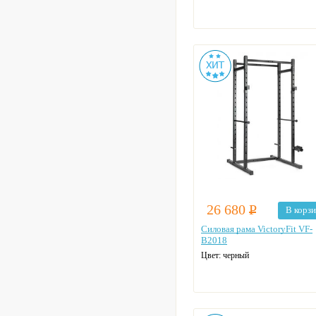
26 680
Р
В корз
Силовая рама VictoryFit VF-
B2018
Цвет: черный