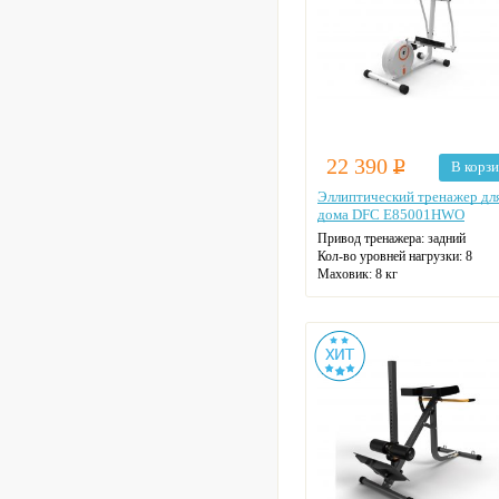
22 390
Р
В корз
Эллиптический тренажер дл
дома DFC E85001HWO
Привод тренажера: задний
Кол-во уровней нагрузки: 8
Маховик: 8 кг
Макс. нагрузка: 110 кг
Длина шага: 28 см
Датчики пульса
Цвет: белый, оранжевый