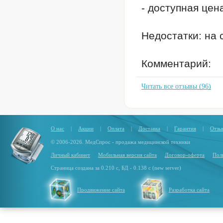
- доступная цен
Недостатки: на 
Комментарий:
Читать все отзывы (96)
О нас
|
Акции
|
Оплата
|
Доставка
|
Гарантия
|
Отзы
© 2006-2026. МедСпрос - продажа медицинской техники
Личный кабинет
Мобильная версия сайта
Договор-оферта
Пол
Страница создана за 0.210 с, БД - 0.138 с (new server)
Продвижение сайта
Разработка сайта