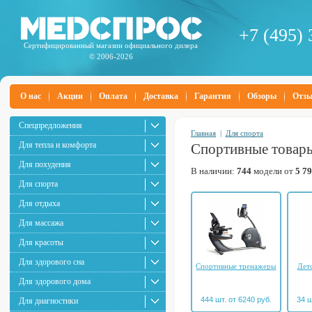
+7 (495) 
Сертифицированный магазин официального дилера
© 2006-2026
О нас
Акции
Оплата
Доставка
Гарантия
Обзоры
Отз
Спецпредложения
Главная
|
Для спорта
Для тепла и комфорта
Спортивные товар
Для похудения
В наличии:
744
модели от
5 7
Для спорта
Для отдыха
Для массажа
Для красоты
Для здорового сна
Спортивные тренажеры
Дет
Для здорового дома
444 шт. от 6240 руб.
34 ш
Для диагностики