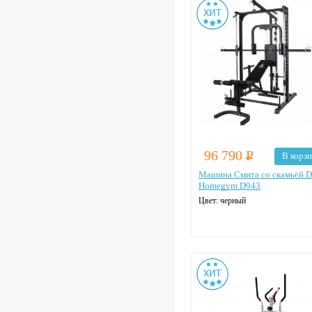
96 790
Р
В корз
Машина Смита со скамьёй 
Homegym D943
Цвет: черный