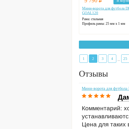
9 790
Р
В корз
Мини-ворота для футбола D
GOAL120
Рама:
стальная
Профиль рамы:
25 мм х 1 мм
1
2
3
4
25
...
Отзывы
Мини-ворота для футбол
Да
Комментарий: х
устанавливаются
Цена для таких 