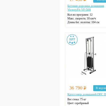
Беговая дорожка домашняя
VictoryFit VF-500
Кол-во программ: 12
Макс. скорость: 10 км/ч
Длина бег. полотна: 104 см
Ширина бег. полотна: 35 см
Макс. нагрузка: 90 кг
Датчики пульса
Цвет: на выбор
36 790
Р
В корз
Кроссовер домашний DFC 
Вес стека: 75 кг
Цвет: серебряный